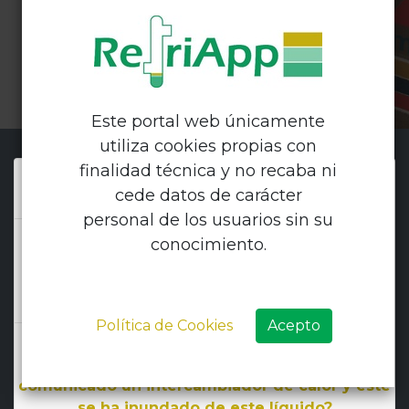
Este portal web únicamente
utiliza cookies propias con
finalidad técnica y no recaba ni
1. ¿El sistema es capaz de recuperar y
cede datos de carácter
reciclar todos los refrigerantes?
personal de los usuarios sin su
2. Después de la limpieza de un circuito,
conocimiento.
¿se puede volver a reutilizar el antiguo
refrigerante que se ha reciclado con Fri3Oil
System?
Política de Cookies
Acepto
3. ¿Se puede extraer AGUA de una
instalación, en la que, por ejemplo ha sido
comunicado un intercambiador de calor y éste
se ha inundado de este líquido?