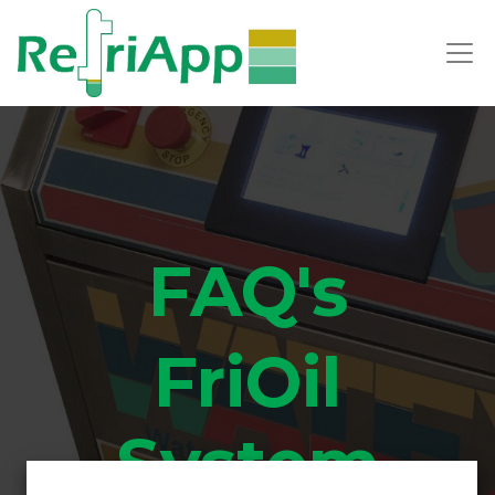
FAQ's
FriOil
System