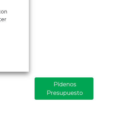
con
ter
Pídenos
Presupuesto