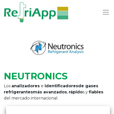
NEUTRONICS
Los
analizadores
e
identificadores
de gases
refrigerantes
más avanzados
,
rápido
s y
fiables
del mercado internacional.