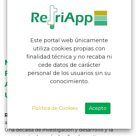
Pídenos
Presupuesto
Este portal web únicamente
utiliza cookies propias con
finalidad técnica y no recaba ni
MÁS INTELIGENTES, RÁPIDOS Y
cede datos de carácter
FIABLES QUE CUALQUIER
personal de los usuarios sin su
conocimiento.
ANALIZADOR QUE HAYA
UTILIZADO NUNCA
Política de Cookies
Acepto
RefriApp
distribuye esta tecnología ofreciendo
además
soporte técnico
a todos sus
clientes
.
Una década de investigación y desarrollo y la