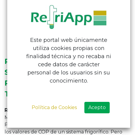
Pídenos
Presupuesto
Este portal web únicamente
utiliza cookies propias con
finalidad técnica y no recaba ni
PERMITE DE UNA FORMA
cede datos de carácter
SENCILLA INSPECCIONES
personal de los usuarios sin su
conocimiento.
RÁPIDAS Y ALERTAS
TEMPRANAS
Política de Cookies
Acepto
RefriApp
ofrece la
distribución
y
formación
de
Metreco en
España y Portugal
.
Por supuesto que es posible comprobar en fábrica
los valores de COP de un sistema frigorífico. Pero